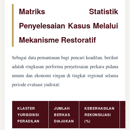
Matriks Statistik
Penyelesaian Kasus Melalui
Mekanisme Restoratif
Sebagai data pemantauan bagi pencari keadilan, berikut
adalah ringkasan performa penyelesaian perkara pidana
umum dan ekonomi ringan di tingkat regional selama
periode evaluasi yudisial:
KLASTER
JUMLAH
KEBERHASILAN
NI
YURISDIKSI
BERKAS
REKONSILIASI
PE
PERADILAN
DIAJUKAN
(%)
AS