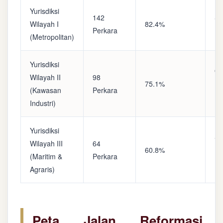
Yurisdiksi
142
Sa
Wilayah I
82.4%
Perkara
(A
(Metropolitan)
Yurisdiksi
Op
Wilayah II
98
75.1%
(S
(Kawasan
Perkara
Ke
Industri)
Yurisdiksi
Se
Wilayah III
64
60.8%
(P
(Maritim &
Perkara
Ba
Agraris)
Peta Jalan Reformasi