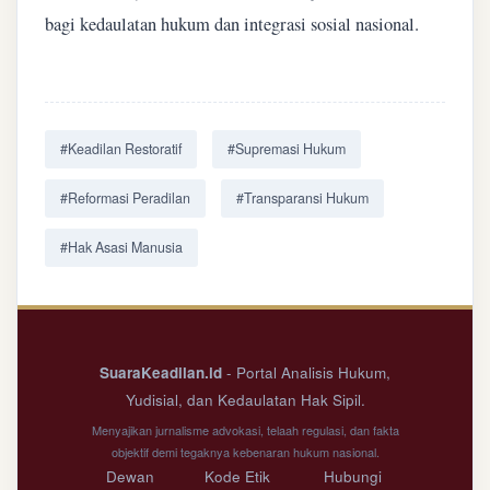
bagi kedaulatan hukum dan integrasi sosial nasional.
#Keadilan Restoratif
#Supremasi Hukum
#Reformasi Peradilan
#Transparansi Hukum
#Hak Asasi Manusia
SuaraKeadilan.id
- Portal Analisis Hukum,
Yudisial, dan Kedaulatan Hak Sipil.
Menyajikan jurnalisme advokasi, telaah regulasi, dan fakta
objektif demi tegaknya kebenaran hukum nasional.
Dewan
Kode Etik
Hubungi