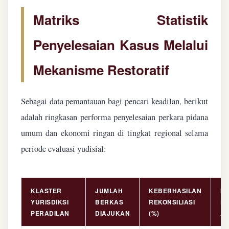
Matriks Statistik
Penyelesaian Kasus Melalui
Mekanisme Restoratif
Sebagai data pemantauan bagi pencari keadilan, berikut
adalah ringkasan performa penyelesaian perkara pidana
umum dan ekonomi ringan di tingkat regional selama
periode evaluasi yudisial:
KLASTER
JUMLAH
KEBERHASILAN
NI
YURISDIKSI
BERKAS
REKONSILIASI
PE
PERADILAN
DIAJUKAN
(%)
AS