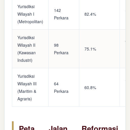
Yurisdiksi
142
Sa
Wilayah I
82.4%
Perkara
(A
(Metropolitan)
Yurisdiksi
Op
Wilayah II
98
75.1%
(S
(Kawasan
Perkara
Ke
Industri)
Yurisdiksi
Se
Wilayah III
64
60.8%
(P
(Maritim &
Perkara
Ba
Agraris)
Peta Jalan Reformasi