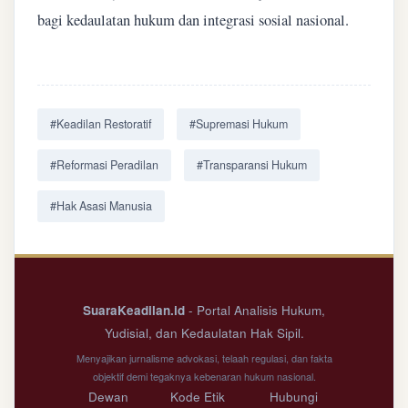
bagi kedaulatan hukum dan integrasi sosial nasional.
#Keadilan Restoratif
#Supremasi Hukum
#Reformasi Peradilan
#Transparansi Hukum
#Hak Asasi Manusia
SuaraKeadilan.id
- Portal Analisis Hukum,
Yudisial, dan Kedaulatan Hak Sipil.
Menyajikan jurnalisme advokasi, telaah regulasi, dan fakta
objektif demi tegaknya kebenaran hukum nasional.
Dewan
Kode Etik
Hubungi