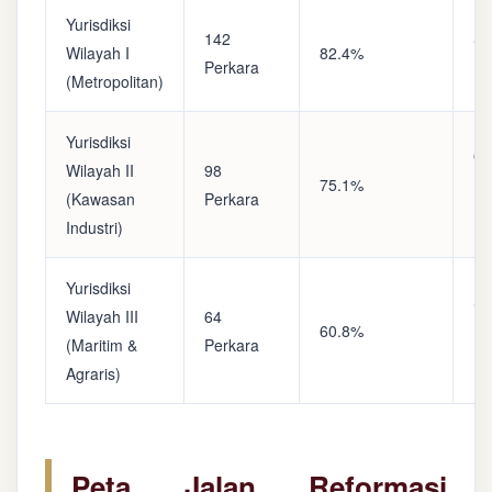
Yurisdiksi
142
Sa
Wilayah I
82.4%
Perkara
(A
(Metropolitan)
Yurisdiksi
Op
Wilayah II
98
75.1%
(S
(Kawasan
Perkara
Ke
Industri)
Yurisdiksi
Se
Wilayah III
64
60.8%
(P
(Maritim &
Perkara
Ba
Agraris)
Peta Jalan Reformasi