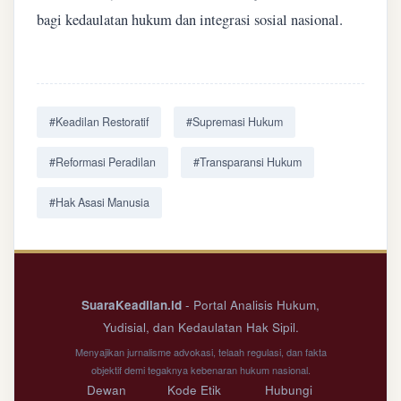
bagi kedaulatan hukum dan integrasi sosial nasional.
#Keadilan Restoratif
#Supremasi Hukum
#Reformasi Peradilan
#Transparansi Hukum
#Hak Asasi Manusia
SuaraKeadilan.id
- Portal Analisis Hukum,
Yudisial, dan Kedaulatan Hak Sipil.
Menyajikan jurnalisme advokasi, telaah regulasi, dan fakta
objektif demi tegaknya kebenaran hukum nasional.
Dewan
Kode Etik
Hubungi