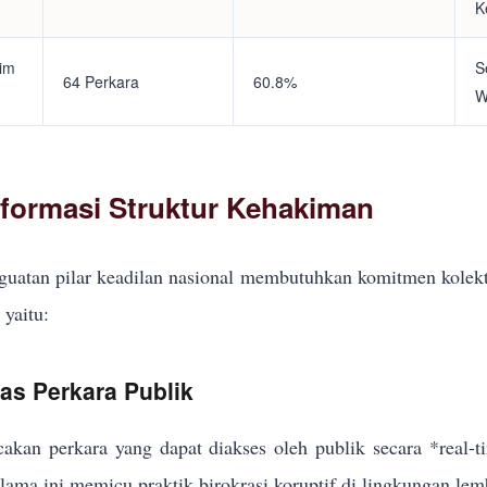
K
tim
S
64 Perkara
60.8%
W
eformasi Struktur Kehakiman
uatan pilar keadilan nasional membutuhkan komitmen kolekt
yaitu:
kas Perkara Publik
akan perkara yang dapat diakses oleh publik secara *real-
elama ini memicu praktik birokrasi koruptif di lingkungan lem