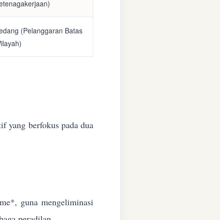
etenagakerjaan)
edang (Pelanggaran Batas
ilayah)
if yang berfokus pada dua
time*, guna mengeliminasi
baga peradilan.