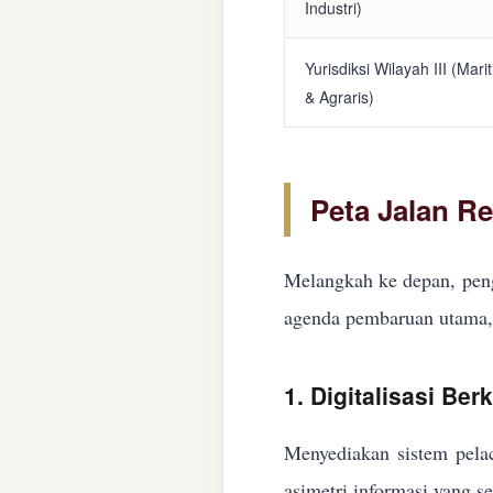
Industri)
Yurisdiksi Wilayah III (Mari
& Agraris)
Peta Jalan R
Melangkah ke depan, peng
agenda pembaruan utama, 
1. Digitalisasi Ber
Menyediakan sistem pelac
asimetri informasi yang s