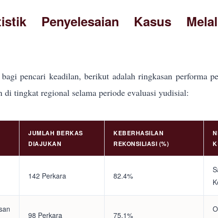
tistik Penyelesaian Kasus Mela
bagi pencari keadilan, berikut adalah ringkasan performa pe
i tingkat regional selama periode evaluasi yudisial:
JUMLAH BERKAS
KEBERHASILAN
N
DIAJUKAN
REKONSILIASI (%)
K
S
142 Perkara
82.4%
K
asan
O
98 Perkara
75.1%