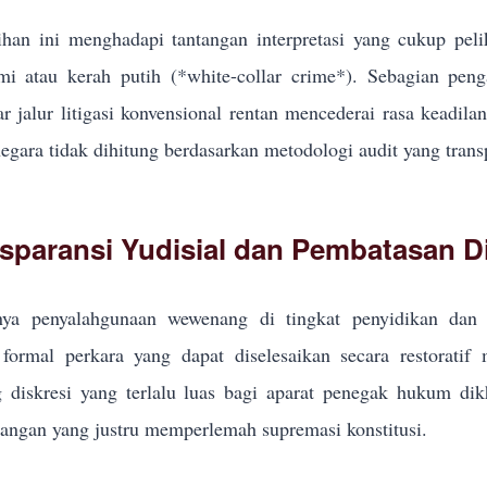
han ini menghadapi tantangan interpretasi yang cukup pel
i atau kerah putih (*white-collar crime*). Sebagian pe
r jalur litigasi konvensional rentan mencederai rasa keadila
egara tidak dihitung berdasarkan metodologi audit yang trans
sparansi Yudisial dan Pembatasan Di
ya penyalahgunaan wewenang di tingkat penyidikan dan p
formal perkara yang dapat diselesaikan secara restoratif
g diskresi yang terlalu luas bagi aparat penegak hukum d
ngan yang justru memperlemah supremasi konstitusi.