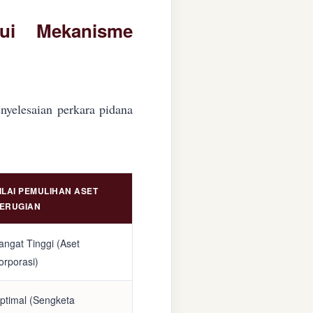
lui Mekanisme
nyelesaian perkara pidana
ILAI PEMULIHAN ASET
ERUGIAN
angat Tinggi (Aset
orporasi)
ptimal (Sengketa