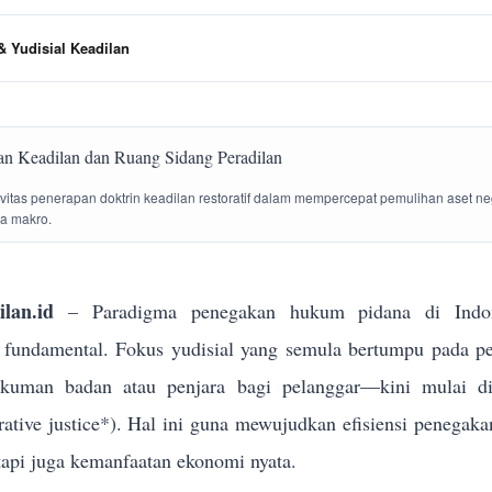
 Yudisial Keadilan
tivitas penerapan doktrin keadilan restoratif dalam mempercepat pemulihan aset n
la makro.
lan.id
– Paradigma penegakan hukum pidana di Indon
g fundamental. Fokus yudisial yang semula bertumpu pada p
ukuman badan atau penjara bagi pelanggar—kini mulai dik
torative justice*). Hal ini guna mewujudkan efisiensi penega
tapi juga kemanfaatan ekonomi nyata.