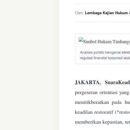
Oleh:
Lembaga Kajian Hukum &
Analisis yuridis mengenai efek
regulasi finansial korporasi ska
JAKARTA, SuaraKeadi
pergeseran orientasi yan
menitikberatkan pada h
keadilan restoratif (*res
memberikan kepastian, te