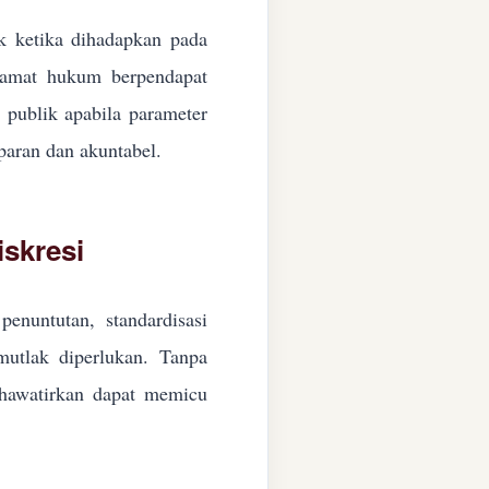
ik ketika dihadapkan pada
ngamat hukum berpendapat
n publik apabila parameter
paran dan akuntabel.
skresi
enuntutan, standardisasi
 mutlak diperlukan. Tanpa
ikhawatirkan dapat memicu